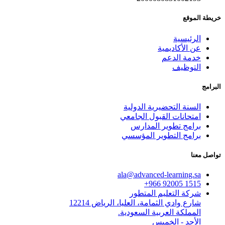
خريطة الموقع
الرئيسية
عن الأكاديمية
خدمة الدعم
التوظيف
البرامج
السنة التحضيرية الدولية
امتحانات القبول الجامعي
برامج تطوير المدارس
برامج التطوير المؤسسي
تواصل معنا
ala@advanced-learning.sa
1515 92005 966+
شركة التعليم المتطور
شارع وادي الثمامة، العليا، الرياض 12214
المملكة العربية السعودية.
الأحد - الخميس