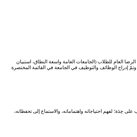
ية (جوائز الرداء الأخضر الدولية، 2021)، وصُنفت في المرتبة (1) في إنجلترا من حيث الرضا العام للطلاب (الجامعات العامة واسعة النطاق، استبيان
اب الوطني، 2022). توفر الجامعة بيئة تعليمية مزدهرة لطلابها، ويحصل الخريجون على معدل توظيف بنسبة (96٪) وفقًا لإحصائيات 2021، وتمّ إدراج الوظائف والتوظيف في الجامعة في القائمة المختصرة
 حِدَة؛ لفهم احتياجاته واهتماماته، والاستماع إلى تحفظاته،