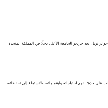
 جامعة برمنغهام ضمن أفضل (100) جامعة وفقًا لتصنيف QS العالمي. فاز الطلاب وأعضاء هيئة التدريس في الجامعة بأكثر من (10) جوائز نوبل. يعد خريجو الجامعة الأعلى دخلًا في المملكة المتحدة
لى حِدَة؛ لفهم احتياجاته واهتماماته، والاستماع إلى تحفظاته،